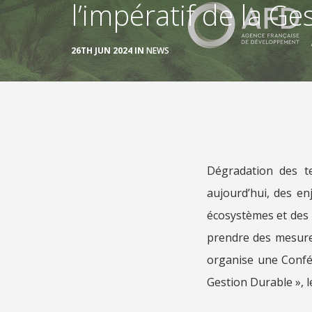
l’impératif de la G
26TH JUN 2024 IN
NEWS
Dégradation des ter
aujourd’hui, des e
écosystèmes et des p
prendre des mesures
organise une Confér
Gestion Durable », l